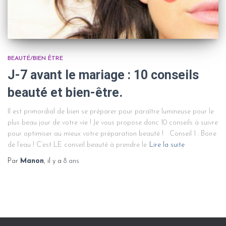
BEAUTÉ/BIEN ÊTRE
J-7 avant le mariage : 10 conseils
beauté et bien-être.
Il est primordial de bien se préparer pour paraître lumineuse pour le
plus beau jour de votre vie ! Je vous propose donc 10 conseils à suivre
pour optimiser au mieux votre préparation beauté ! Conseil 1 : Boire
de l’eau ! C’est LE conseil beauté à prendre le
Lire la suite
Par
Manon
, il y a
8 ans