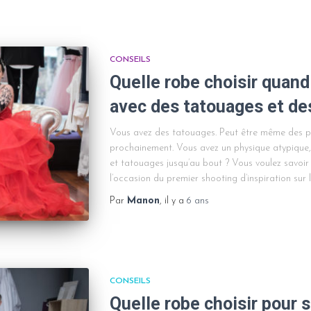
CONSEILS
Quelle robe choisir quan
avec des tatouages et des
Vous avez des tatouages. Peut être même des pi
prochainement. Vous avez un physique atypique,
et tatouages jusqu’au bout ? Vous voulez savoir
l’occasion du premier shooting d’inspiration sur 
Par
Manon
, il y a
6 ans
CONSEILS
Quelle robe choisir pour