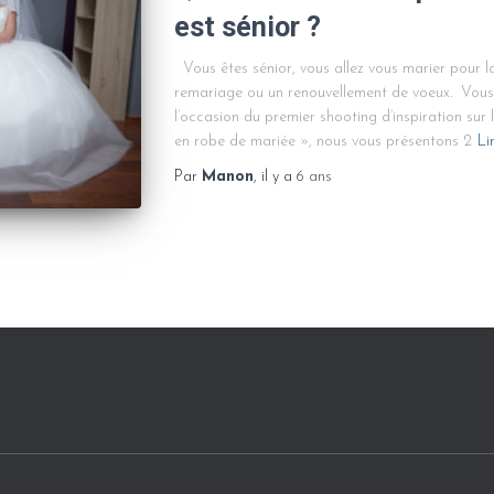
est sénior ?
Vous êtes sénior, vous allez vous marier pour la
remariage ou un renouvellement de voeux. Vous 
l’occasion du premier shooting d’inspiration sur
en robe de mariée », nous vous présentons 2
Li
Par
Manon
, il y a
6 ans