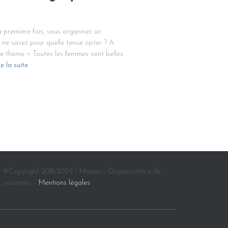
 première fois, vous organisez un
ne savez pour quelle tenue opter ? A
 le thème « Toutes les femmes sont belles
re la suite
©Copyright 2018-2025 / Manon – Organisatrice de
souvenirs –
Mentions légales