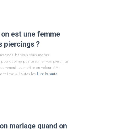
d on est une femme
 piercings ?
ercings. Et vous vous mariez
 pourquoi ne pas assumer vos piercings
 comment les mettre en valeur ? A
le thème « Toutes les
Lire la suite
 son mariage quand on