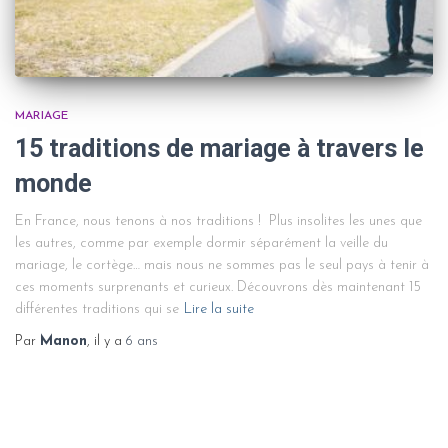
MARIAGE
15 traditions de mariage à travers le
monde
En France, nous tenons à nos traditions ! Plus insolites les unes que
les autres, comme par exemple dormir séparément la veille du
mariage, le cortège… mais nous ne sommes pas le seul pays à tenir à
ces moments surprenants et curieux. Découvrons dès maintenant 15
différentes traditions qui se
Lire la suite
Par
Manon
, il y a
6 ans