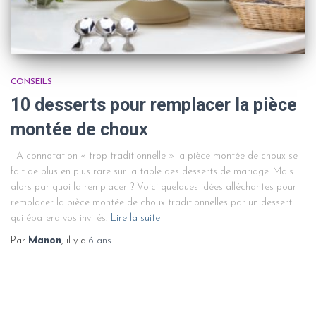
CONSEILS
10 desserts pour remplacer la pièce
montée de choux
A connotation « trop traditionnelle » la pièce montée de choux se
fait de plus en plus rare sur la table des desserts de mariage. Mais
alors par quoi la remplacer ? Voici quelques idées alléchantes pour
remplacer la pièce montée de choux traditionnelles par un dessert
qui épatera vos invités.
Lire la suite
Par
Manon
, il y a
6 ans