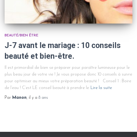
BEAUTÉ/BIEN ÊTRE
J-7 avant le mariage : 10 conseils
beauté et bien-être.
Il est primordial de bien se préparer pour paraître lumineuse pour le
plus beau jour de votre vie ! Je vous propose donc 10 conseils à suivre
pour optimiser au mieux votre préparation beauté ! Conseil 1 : Boire
de l’eau ! C’est LE conseil beauté à prendre le
Lire la suite
Par
Manon
, il y a
8 ans