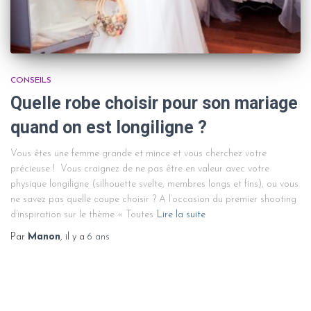
CONSEILS
Quelle robe choisir pour son mariage
quand on est longiligne ?
Vous êtes une femme grande et mince et vous cherchez votre
précieuse ! Vous craignez de ne pas être en valeur avec votre
physique longiligne (silhouette svelte, membres longs et fins), ou vous
ne savez pas quelle coupe choisir ? A l’occasion du premier shooting
d’inspiration sur le thème « Toutes
Lire la suite
Par
Manon
, il y a
6 ans