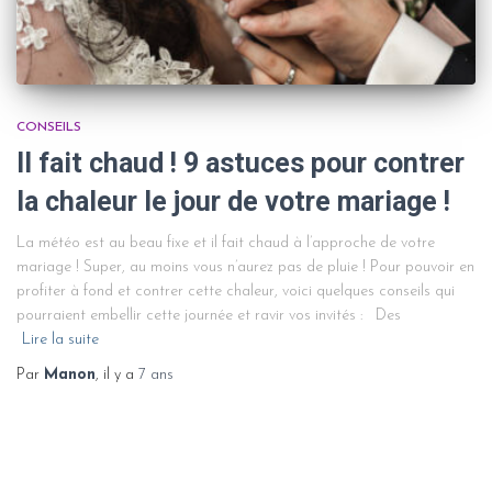
CONSEILS
Il fait chaud ! 9 astuces pour contrer
la chaleur le jour de votre mariage !
La météo est au beau fixe et il fait chaud à l’approche de votre
mariage ! Super, au moins vous n’aurez pas de pluie ! Pour pouvoir en
profiter à fond et contrer cette chaleur, voici quelques conseils qui
pourraient embellir cette journée et ravir vos invités : Des
Lire la suite
Par
Manon
, il y a
7 ans