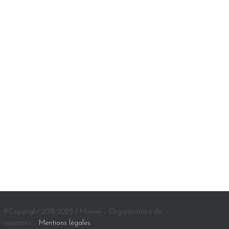
©Copyright 2018-2025 / Manon – Organisatrice de
souvenirs –
Mentions légales