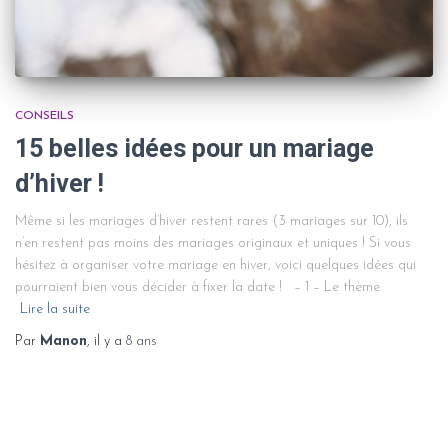
CONSEILS
15 belles idées pour un mariage
d’hiver !
Même si les mariages d’hiver restent rares (3 mariages sur 10), ils
n’en restent pas moins des mariages originaux et uniques ! Si vous
hésitez à organiser votre mariage en hiver, voici quelques idées qui
pourraient bien vous décider à fixer la date ! – 1 – Le thème
Lire la suite
Par
Manon
, il y a
8 ans