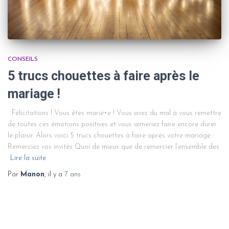
CONSEILS
5 trucs chouettes à faire après le
mariage !
Félicitations ! Vous êtes marié•e ! Vous avez du mal à vous remettre
de toutes ces émotions positives et vous aimeriez faire encore durer
le plaisir. Alors voici 5 trucs chouettes à faire après votre mariage :
Remerciez vos invités Quoi de mieux que de remercier l’ensemble des
Lire la suite
Par
Manon
, il y a
7 ans