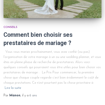
CONSEILS
Comment bien choisir ses
prestataires de mariage ?
Vous vous mariez prochainement, vous avez confié (ou pas)
l’organisation de votre mariage à un ou une wedding planner, et vous
êtes en pleine phase de recherche de prestataires. Alors voici
quelques conseils qui pourraient vous être utiles pour bien choisir vos
prestataires de mariage : Le Prix Pour commencer, la première
chose que chaque couple regarde c’est bien évidemment le coût de
chaque prestations. Ce n’est pourtant pas la chose prioritaire à
Lire la suite
Par
Manon
, il y a
6 ans