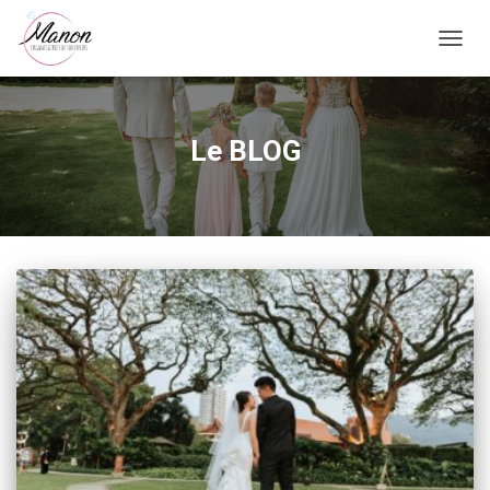
OUVRI
LA
NAVI
Le BLOG