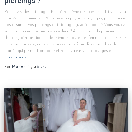
piercings ?
Vous avez des tatouages. Peut être même des piercings. Et vous vous
mariez prochainement. Vous avez un physique atypique, pourquoi ne
pas assumer vos piercings et tatouages jusqu’au bout ? Vous voulez
savoir comment les mettre en valeur ? A l’occasion du premier
shooting d’inspiration sur le thème « Toutes les femmes sont belles en
robe de mariée », nous vous présentons 2 modèles de robes de
mariée qui permettront de mettre en valeur vos tatouages et
Lire la suite
Par
Manon
, il y a
6 ans