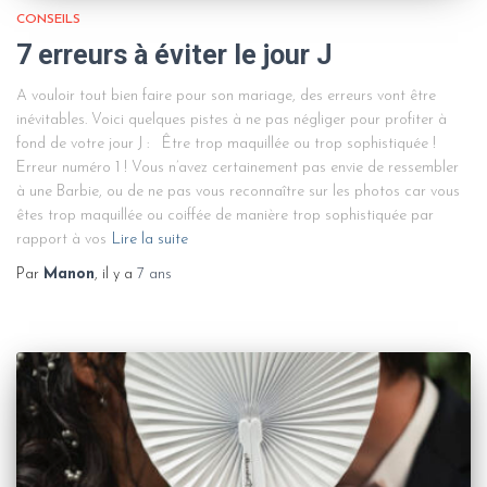
CONSEILS
7 erreurs à éviter le jour J
A vouloir tout bien faire pour son mariage, des erreurs vont être
inévitables. Voici quelques pistes à ne pas négliger pour profiter à
fond de votre jour J : Être trop maquillée ou trop sophistiquée !
Erreur numéro 1 ! Vous n’avez certainement pas envie de ressembler
à une Barbie, ou de ne pas vous reconnaître sur les photos car vous
êtes trop maquillée ou coiffée de manière trop sophistiquée par
rapport à vos
Lire la suite
Par
Manon
, il y a
7 ans