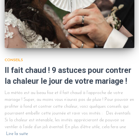
CONSEILS
Il fait chaud ! 9 astuces pour contrer
la chaleur le jour de votre mariage !
La météo est au beau fixe et il fait chaud à l’approche de votre
mariage ! Super, au moins vous n’aurez pas de pluie ! Pour pouvoir en
profiter à fond et contrer cette chaleur, voici quelques conseils qui
pourraient embellir cette journée et ravir vos invités : Des éventails
Si la chaleur est intenable, les invités apprécieront de pouvoir se
ventiler à l’aide d’un joli éventail. En plus d’être utile, cela fera une
Lire la suite