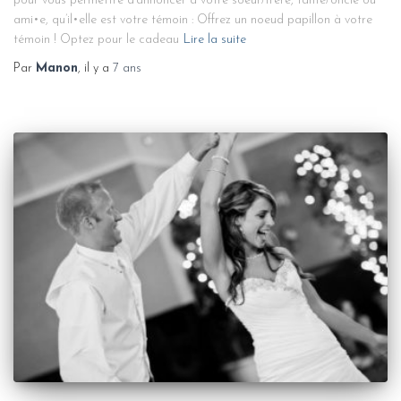
pour vous permettre d’annoncer à votre soeur/frère, tante/oncle ou
ami•e, qu’il•elle est votre témoin : Offrez un noeud papillon à votre
témoin ! Optez pour le cadeau
Lire la suite
Par
Manon
, il y a
7 ans