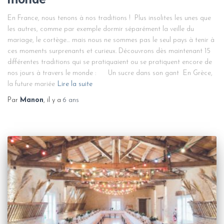
En France, nous tenons à nos traditions ! Plus insolites les unes que
les autres, comme par exemple dormir séparément la veille du
mariage, le cortège… mais nous ne sommes pas le seul pays à tenir à
ces moments surprenants et curieux. Découvrons dès maintenant 15
différentes traditions qui se pratiquaient ou se pratiquent encore de
nos jours à travers le monde : Un sucre dans son gant En Grèce,
la future mariée
Lire la suite
Par
Manon
, il y a
6 ans