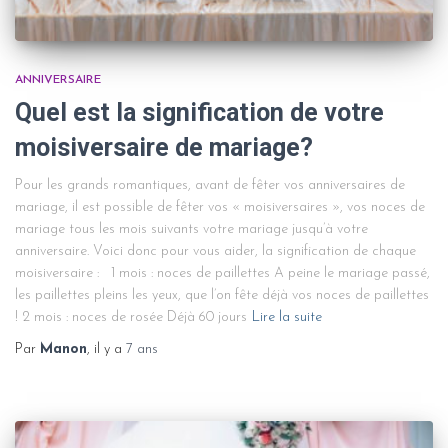
ANNIVERSAIRE
Quel est la signification de votre
moisiversaire de mariage?
Pour les grands romantiques, avant de fêter vos anniversaires de
mariage, il est possible de fêter vos « moisiversaires », vos noces de
mariage tous les mois suivants votre mariage jusqu’à votre
anniversaire. Voici donc pour vous aider, la signification de chaque
moisiversaire : 1 mois : noces de paillettes A peine le mariage passé,
les paillettes pleins les yeux, que l’on fête déjà vos noces de paillettes
! 2 mois : noces de rosée Déjà 60 jours
Lire la suite
Par
Manon
, il y a
7 ans