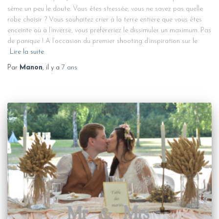
sème un peu le doute. Vous êtes stressée, vous ne savez pas quelle
robe choisir ? Vous souhaitez crier à la terre entière que vous êtes
enceinte où à l’inverse, vous préféreriez le dissimuler un maximum. Pas
de panique ! A l’occasion du premier shooting d’inspiration sur le
Lire la suite
Par
Manon
, il y a
7 ans