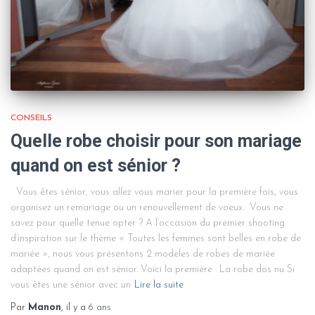
CONSEILS
Quelle robe choisir pour son mariage
quand on est sénior ?
Vous êtes sénior, vous allez vous marier pour la première fois, vous
organisez un remariage ou un renouvellement de voeux. Vous ne
savez pour quelle tenue opter ? A l’occasion du premier shooting
d’inspiration sur le thème « Toutes les femmes sont belles en robe de
mariée », nous vous présentons 2 modèles de robes de mariée
adaptées quand on est sénior. Voici la première : La robe dos nu Si
vous êtes une sénior avec un
Lire la suite
Par
Manon
, il y a
6 ans