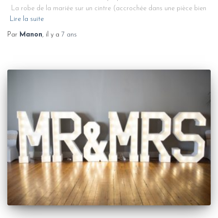
La robe de la mariée sur un cintre (accrochée dans une pièce bien
Lire la suite
Par
Manon
, il y a
7 ans