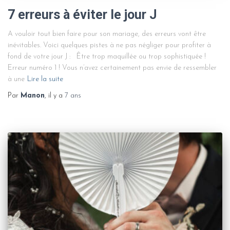
7 erreurs à éviter le jour J
A vouloir tout bien faire pour son mariage, des erreurs vont être
inévitables. Voici quelques pistes à ne pas négliger pour profiter à
fond de votre jour J : Être trop maquillée ou trop sophistiquée !
Erreur numéro 1 ! Vous n’avez certainement pas envie de ressembler
à une
Lire la suite
Par
Manon
, il y a
7 ans