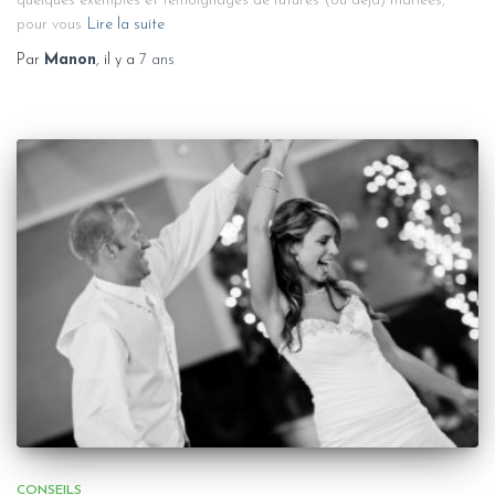
quelques exemples et témoignages de futures (ou déjà) mariées,
pour vous
Lire la suite
Par
Manon
, il y a
7 ans
CONSEILS