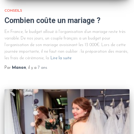
CONSEILS
Combien coûte un mariage ?
En France, le budget alloué à l’organisation d’un mariage reste très
variable. De nos jours, un couple français a un budget pour
l’organisation de son mariage avoisinant les 13 000€. Lors de cette
journée importante, il ne faut rien oublier : la préparation des mariés,
les frais de cérémonie, la
Lire la suite
Par
Manon
, il y a
7 ans