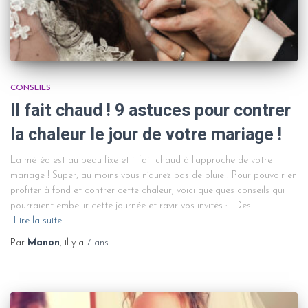
CONSEILS
Il fait chaud ! 9 astuces pour contrer
la chaleur le jour de votre mariage !
La météo est au beau fixe et il fait chaud à l’approche de votre
mariage ! Super, au moins vous n’aurez pas de pluie ! Pour pouvoir en
profiter à fond et contrer cette chaleur, voici quelques conseils qui
pourraient embellir cette journée et ravir vos invités : Des
Lire la suite
Par
Manon
, il y a
7 ans