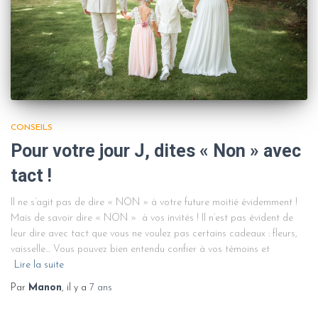
CONSEILS
Pour votre jour J, dites « Non » avec
tact !
Il ne s’agit pas de dire « NON » à votre future moitié évidemment !
Mais de savoir dire « NON » à vos invités ! Il n’est pas évident de
leur dire avec tact que vous ne voulez pas certains cadeaux : fleurs,
vaisselle… Vous pouvez bien entendu confier à vos témoins et
Lire la suite
Par
Manon
, il y a
7 ans