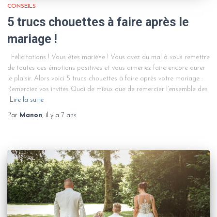
CONSEILS
5 trucs chouettes à faire après le
mariage !
Félicitations ! Vous êtes marié•e ! Vous avez du mal à vous remettre
de toutes ces émotions positives et vous aimeriez faire encore durer
le plaisir. Alors voici 5 trucs chouettes à faire après votre mariage :
Remerciez vos invités Quoi de mieux que de remercier l’ensemble des
Lire la suite
Par
Manon
, il y a
7 ans