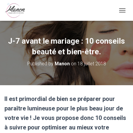
O
U
V
R
I
J-7 avant le mariage : 10 conseils
R
/
beauté et bien-être.
F
E
Published by
Manon
on
18 juillet 2018
R
M
E
R
L
A
Il est primordial de bien se préparer pour
N
A
paraître lumineuse pour le plus beau jour de
V
votre vie ! Je vous propose donc 10 conseils
I
G
à suivre pour optimiser au mieux votre
A