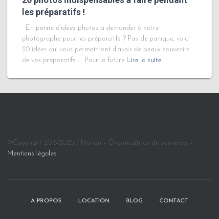
les préparatifs !
En panne d’idées photos à demander à votre
photographe pour les préparatifs ? Pas de panique, voici
20 idées qui vous permettront d’avoir de beaux souvenirs
de vos préparatifs : Pour la future
Lire la suite
©Copyright 2018-2025 / Manon – Organisatrice de souvenirs –
Mentions légales
A PROPOS
LOCATION
BLOG
CONTACT